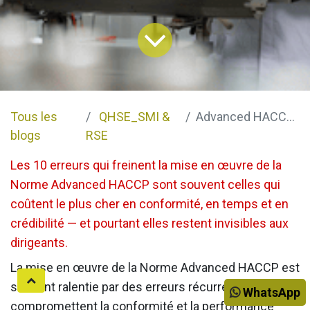
Tous les
QHSE_SMI &
Advanced HACCP - 4 -
blogs
RSE
Les 10 erreurs qui freinent la mise en œuvre de la
Norme Advanced HACCP sont souvent celles qui
coûtent le plus cher en conformité, en temps et en
crédibilité — et pourtant elles restent invisibles aux
dirigeants.
La mise en œuvre de la Norme Advanced HACCP est
souvent ralentie par des erreurs récurrentes qui
WhatsApp
compromettent la conformité et la performance