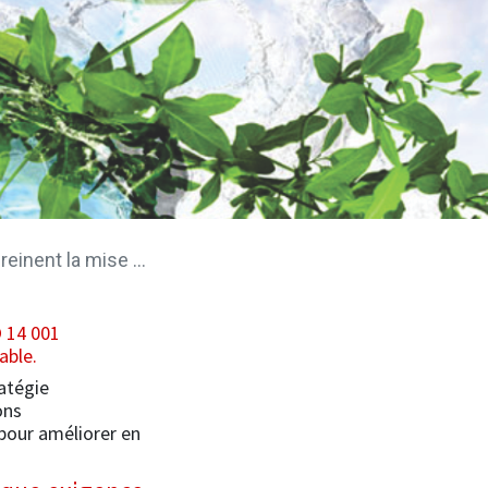
la mise en œuvre -5-
O 14 001
able.
atégie
ons
 pour améliorer en